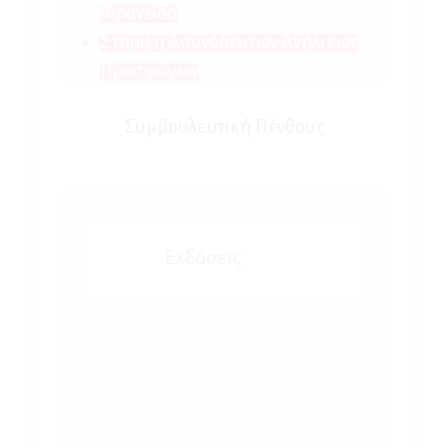
Φροντίδα
Στήριξη Ασυνόδευτων Ανήλικων
Προσφύγων
Συμβουλευτική Πένθους
Εκδόσεις
«Απώλειες Ζωής Γέφυρες
Στήριξης: Κατευθύνσεις για τη
στήριξη των μαθητών που
θρηνούν»