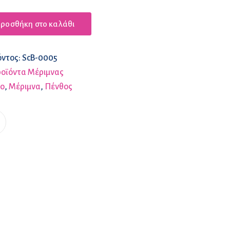
ροσθήκη στο καλάθι
όντος:
ScB-0005
οϊόντα Μέριμνας
ίο
,
Μέριμνα
,
Πένθος