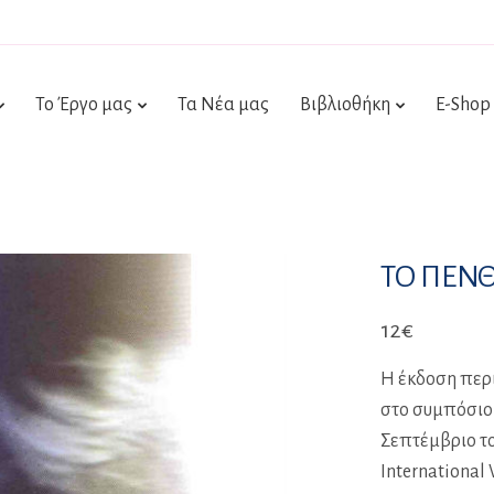
Το Έργο μας
Τα Νέα μας
Βιβλιοθήκη
E-Shop
ΤΟ ΠΕΝ
12
€
Η έκδοση περι
στο συμπόσιο
Σεπτέμβριο το
International