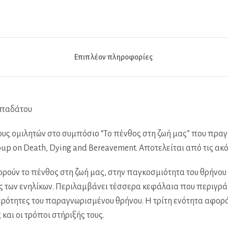
Επιπλέον πληροφορίες
απαδάτου
ους ομιλητών στο συμπόσιο “Το πένθος στη ζωή μας” που πρα
up on Death, Dying and Bereavement. Αποτελείται από τις ακό
ούν το πένθος στη ζωή μας, στην παγκοσμιότητα του θρήνου α
ς των ενηλίκων. Περιλαμβάνει τέσσερα κεφάλαια που περιγράφ
τερότητες του παραγνωρισμένου θρήνου. Η τρίτη ενότητα αφορ
και οι τρόποι στήριξής τους.