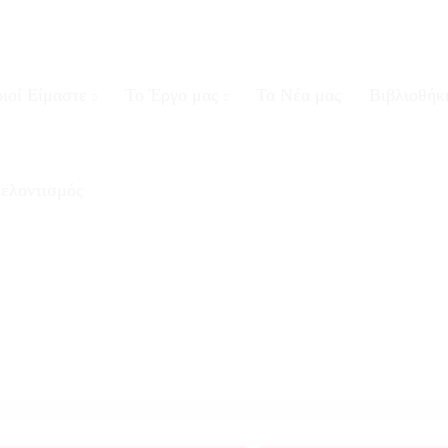
ιοί Είμαστε
Το Έργο μας
Τα Νέα μας
Βιβλιοθήκ
ελοντισμός
κδόσεις