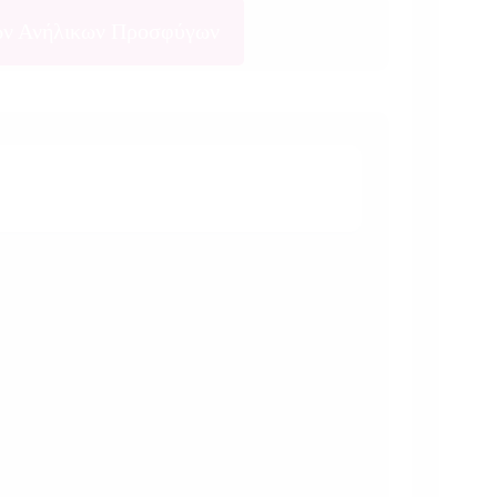
ων Ανήλικων Προσφύγων