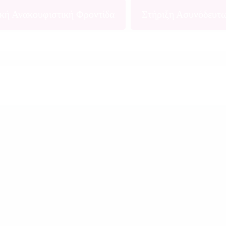
ική Ανακουφιστική Φροντίδα
Στήριξη Ασυνόδευτ
υθύνσεις για τη στήριξη των μαθητών που θρηνούν»
ίς