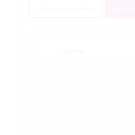
Συμβουλευτική Πένθους
Παιδιατρ
Εκδόσεις
«Απώλειες Ζωής Γέφυρες Στήριξης: Κατε
Συγγραφε