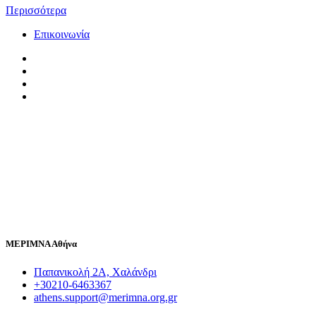
Περισσότερα
Επικοινωνία
ΜΕΡΙΜΝΑ Αθήνα
Παπανικολή 2Α, Χαλάνδρι
+30210-6463367
athens.support@merimna.org.gr