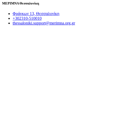
ΜΕΡΙΜΝΑ Θεσσαλονίκη
Φράγκων 13, Θεσσαλονίκη
+302310-510010
thessaloniki.support@merimna.org.gr