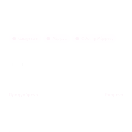
Garage sale
Μέριμνα
Φίλοι Της Μέριμνας
Προηγούμενο
Επόμενο