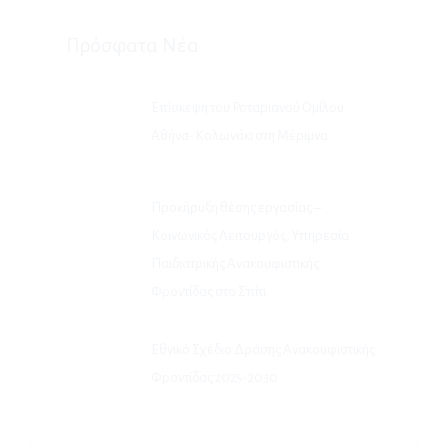
Πρόσφατα Νέα
Επίσκεψη του Ροταριανού Ομίλου
Αθήνα-Κολωνάκι στη Μέριμνα
Προκήρυξη θέσης εργασίας –
Κοινωνικός Λειτουργός, Υπηρεσία
Παιδιατρικής Ανακουφιστικής
Φροντίδας στο Σπίτι
Εθνικό Σχέδιο Δράσης Ανακουφιστικής
Φροντίδας 2025-2030