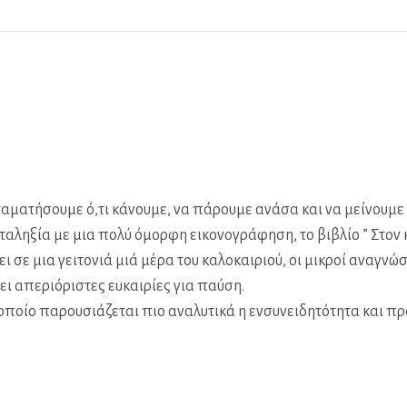
ματήσουμε ό,τι κάνουμε, να πάρουμε ανάσα και να μείνουμε λί
ταληξία με μια πολύ όμορφη εικονογράφηση, το βιβλίο ” Στον κ
 σε μια γειτονιά μιά μέρα του καλοκαιριού, οι μικροί αναγνώ
ι απεριόριστες ευκαιρίες για παύση.
 οποίο παρουσιάζεται πιο αναλυτικά η ενσυνειδητότητα και πρ