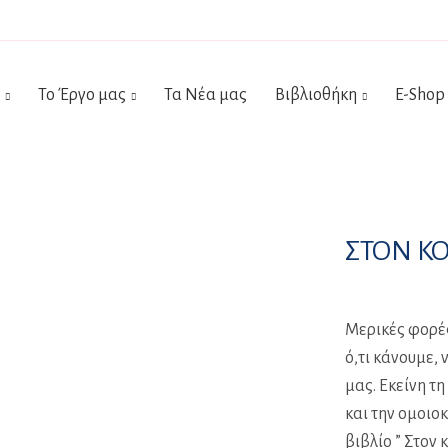
Το Έργο μας
Τα Νέα μας
Βιβλιοθήκη
E-Shop
ΣΤΟΝ ΚΟ
Μερικές φορέ
ό,τι κάνουμε,
μας. Εκείνη τ
και την ομοιο
βιβλίο ” Στον 