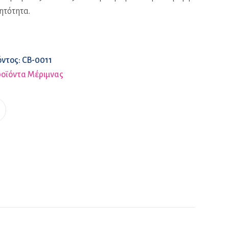
ητότητα.
όντος:
CB-0011
οϊόντα Μέριμνας