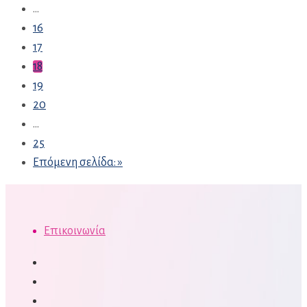
...
16
17
18
19
20
...
25
Επόμενη σελίδα: »
Επικοινωνία