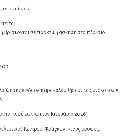
 οι οποίοι/ες:
ιτείται
α ή βρίσκονται σε πρακτική άσκηση στο πλαίσιο
7:00
λούθησης εφόσον παρακολουθήσουν το σύνολο του Α’
ν.
οιπο ποσό έως και τον Ιανουάριο 2026).
ουλευτικού Κέντρου, Φράγκων 13, 7ος όροφος,