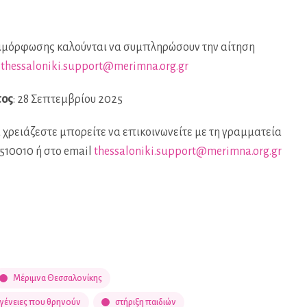
πιμόρφωσης καλούνται να συμπληρώσουν την αίτηση
ο
thessaloniki.support@merimna.org.gr
τος
: 28 Σεπτεμβρίου 2025
χρειάζεστε μπορείτε να επικοινωνείτε με τη γραμματεία
510010 ή στο email
thessaloniki.support@merimna.org.gr
Μέριμνα Θεσσαλονίκης
ογένειες που θρηνούν
στήριξη παιδιών