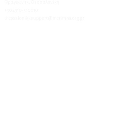
Φράγκων 13, Θεσσαλονίκη
+302310-510010
thessaloniki.support@merimna.org.gr