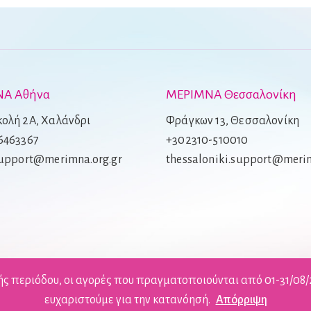
Α Αθήνα
ΜΕΡΙΜΝΑ Θεσσαλονίκη
ολή 2Α, Χαλάνδρι
Φράγκων 13, Θεσσαλονίκη
6463367
+302310-510010
support@merimna.org.gr
thessaloniki.support@merim
ής περιόδου, οι αγορές που πραγματοποιούνται από 01-31/08
ευχαριστούμε για την κατανόησή.
Απόρριψη
©2026 Merimna. All Rights Reserved.
Όροι Χρήσης
|
Ιδιωτικό Απόρρητο
.