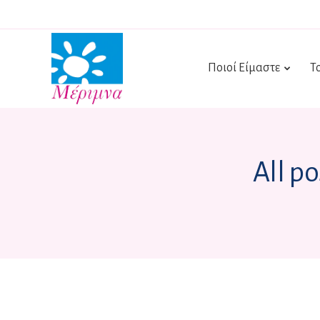
Ποιοί Είμαστε
Τ
All p