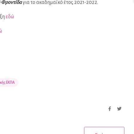
ή Φροντίδα
για το ακαδημαϊκό έτος 2021-2022.
υξη
εδώ
ώ
κής ΕΚΠΑ