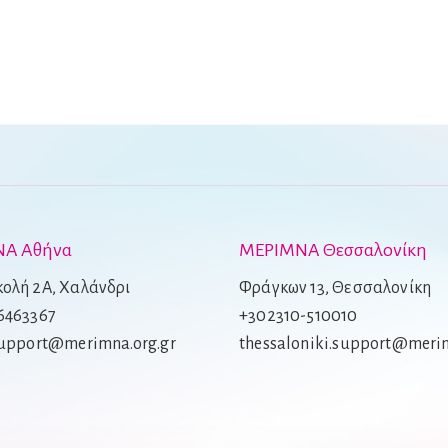
Α Αθήνα
ΜΕΡΙΜΝΑ Θεσσαλονίκη
ολή 2Α, Χαλάνδρι
Φράγκων 13, Θεσσαλονίκη
6463367
+302310-510010
support@merimna.org.gr
thessaloniki.support@merim